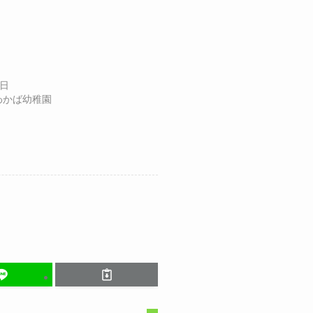
3日
島わかば幼稚園