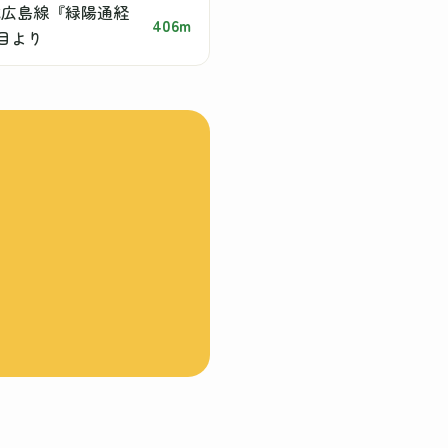
北広島線『緑陽通経
406m
丁目より
。