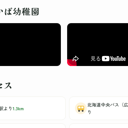
かば幼稚園
セス
北海道中央バス（広
島駅より
1.3km
り