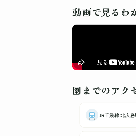
動画で見るわ
園までのアク
JR千歳線 北広