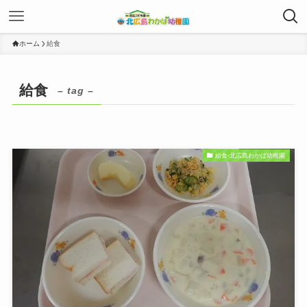
ホーム
給食
給食
– tag –
給食-北広島わかば幼稚園