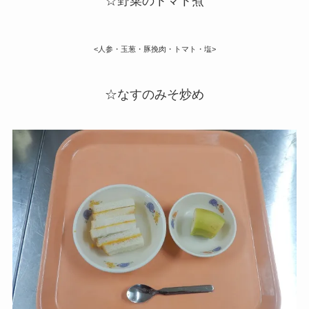
☆野菜のトマト煮
<人参・玉葱・豚挽肉・トマト・塩>
☆なすのみそ炒め