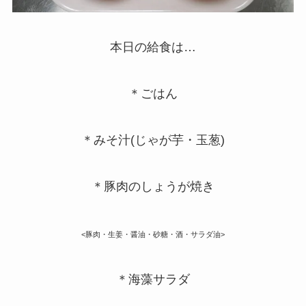
本日の給食は…
＊ごはん
＊みそ汁(じゃが芋・玉葱)
＊豚肉のしょうが焼き
<豚肉・生姜・醤油・砂糖・酒・サラダ油>
＊海藻サラダ