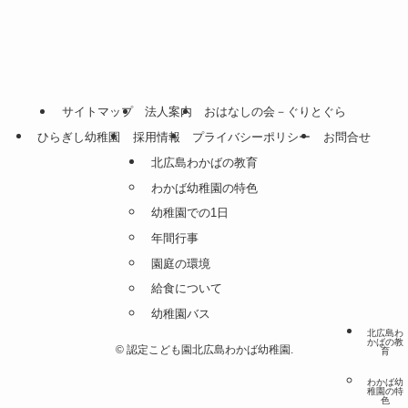
サイトマップ
法人案内
おはなしの会－ぐりとぐら
ひらぎし幼稚園
採用情報
プライバシーポリシー
お問合せ
北広島わかばの教育
わかば幼稚園の特色
幼稚園での1日
年間行事
園庭の環境
給食について
幼稚園バス
北広島わ
かばの教
©
認定こども園北広島わかば幼稚園.
育
わかば幼
稚園の特
色