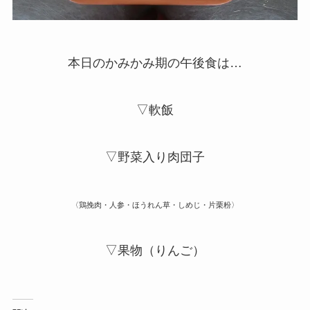
本日のかみかみ期の午後食は…
▽軟飯
▽野菜入り肉団子
〈鶏挽肉・人参・ほうれん草・しめじ・片栗粉〉
▽果物（りんご）