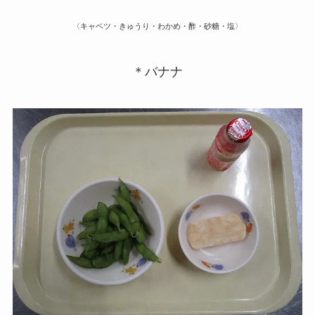
〈キャベツ・きゅうり・わかめ・酢・砂糖・塩〉
＊バナナ