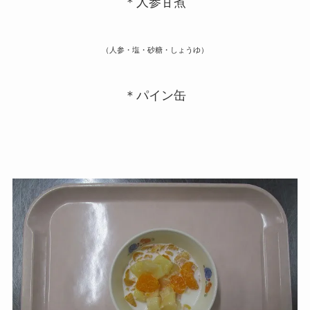
＊人参甘煮
（人参・塩・砂糖・しょうゆ）
＊パイン缶