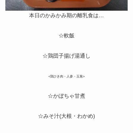
本日のかみかみ期の離乳食は…
☆軟飯
☆鶏団子揚げ湯通し
<鶏ひき肉・人参・玉葱>
☆かぼちゃ甘煮
☆みそ汁(大根・わかめ)