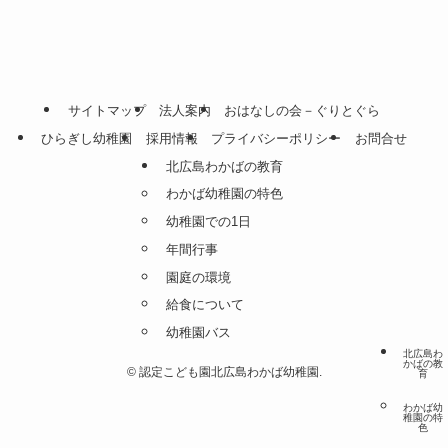
サイトマップ
法人案内
おはなしの会－ぐりとぐら
ひらぎし幼稚園
採用情報
プライバシーポリシー
お問合せ
北広島わかばの教育
わかば幼稚園の特色
幼稚園での1日
年間行事
園庭の環境
給食について
幼稚園バス
北広島わ
かばの教
©
認定こども園北広島わかば幼稚園.
育
わかば幼
稚園の特
色