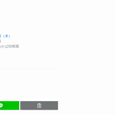
5日（木）
日
わかば幼稚園