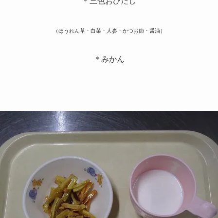
＊三色おひたし
（ほうれん草・白菜・人参・かつお節・醤油）
＊みかん