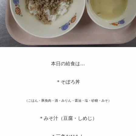
本日の給食は…
＊そぼろ丼
（ごはん・豚挽肉・酒・みりん・醤油・塩・砂糖・みそ）
＊みそ汁（豆腐・しめじ）