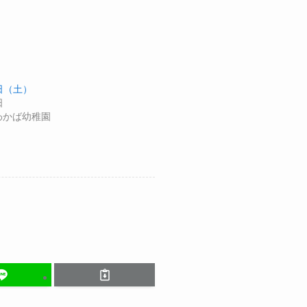
4日（土）
日
わかば幼稚園