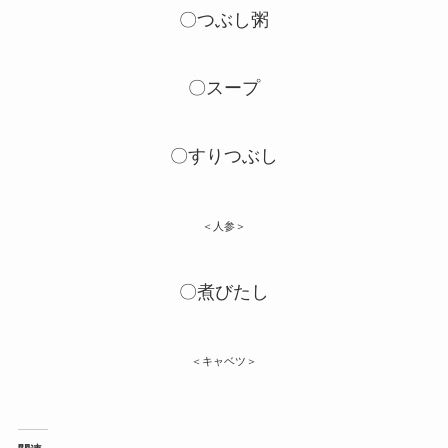
〇つぶし粥
〇スープ
〇すりつぶし
＜人参＞
〇煮びたし
＜キャベツ＞