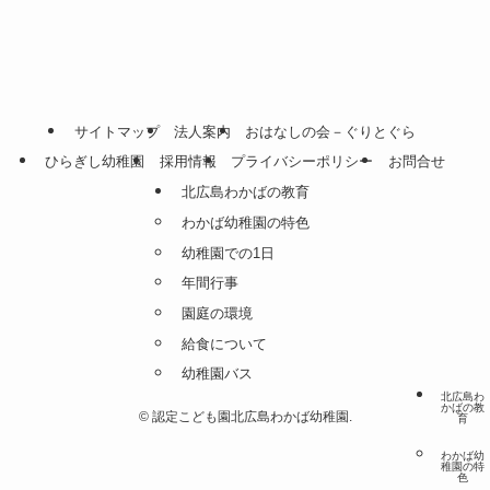
サイトマップ
法人案内
おはなしの会－ぐりとぐら
ひらぎし幼稚園
採用情報
プライバシーポリシー
お問合せ
北広島わかばの教育
わかば幼稚園の特色
幼稚園での1日
年間行事
園庭の環境
給食について
幼稚園バス
北広島わ
かばの教
©
認定こども園北広島わかば幼稚園.
育
わかば幼
稚園の特
色